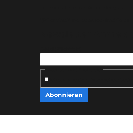
Ein Formular für die Anmeldung zum N
"
(Pflichtfeld)
" indicates required fields
Newsletter Anmeld
E-Mail
(Pflichtfeld)
Datenschutz
(Pflichtfeld)
Ich stimme den
Datenschutzbedi