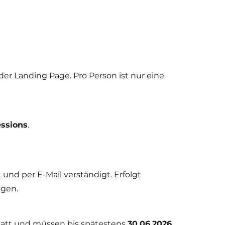
er Landing Page. Pro Person ist nur eine
essions
.
nd per E-Mail verständigt. Erfolgt
ogen.
statt und müssen bis spätestens
30.06.2026