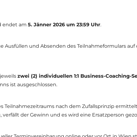
nd endet am
5. Jänner 2026 um 23:59 Uhr
.
ige Ausfüllen und Absenden des Teilnahmeformulars auf d
jeweils
zwei (2) individuellen 1:1 Business-Coaching-S
nns ist ausgeschlossen.
 Teilnahmezeitraums nach dem Zufallsprinzip ermittelt u
verfällt der Gewinn und es wird eine Ersatzperson gez
ueller Terminvereinbarung online oder vor Ort in Wien 